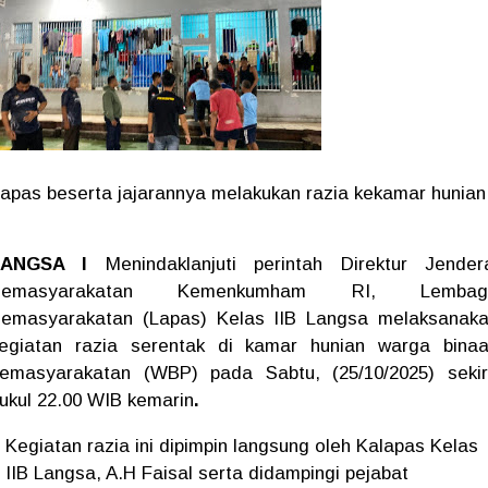
apas beserta jajarannya melakukan razia kekamar hunian
LANGSA I
Menindaklanjuti perintah Direktur Jender
Pemasyarakatan Kemenkumham RI, Lembag
emasyarakatan (Lapas) Kelas IIB Langsa melaksanak
egiatan razia serentak di kamar hunian warga bina
emasyarakatan (WBP) pada Sabtu, (25/10/2025) seki
ukul 22.00 WIB kemarin
.
Kegiatan razia ini dipimpin langsung oleh Kalapas Kelas
IIB Langsa, A.H Faisal serta didampingi pejabat