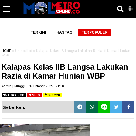
-->
TERKINI
HASTAG
TERPOPULER
HOME
» Unlabelled » Kalapas Kelas IIB Langsa Lakukan Razia di Kamar Hunian
WBP
Kalapas Kelas IIB Langsa Lakukan
Razia di Kamar Hunian WBP
Admin | Minggu, 26 Oktober 2025 | 21:18
bacakan
stop
screen
Sebarkan: