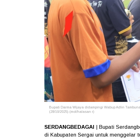
Bupati Darma Wijaya didampingi Wabup Adlin Tambuna
(28/10/2025).(mol/halasan r)
SERDANGBEDAGAI
| Bupati Serdangb
di Kabupaten Sergai untuk menggelar t