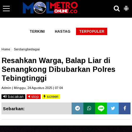
-->
TERKINI
HASTAG
TERPOPULER
Home
»
Serdangbedagai
Resahkan Warga, Balap Liar di
Senangkong Dibubarkan Polres
Tebingtinggi
Admin | Minggu, 24 Agustus 2025 | 07:04
bacakan
stop
screen
Sebarkan: