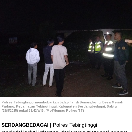
Polres Tebingtinggi membubarkan balap liar di Senangkong, Desa Meriah
Padang, Kecamatan Tebingtinggi, Kabupaten Serdangbedagai, Sabtu
(23/8/2025) pukul 22.42 WIB. (Mol/Humas Polres TT)
SERDANGBEDAGAI |
Polres Tebingtinggi