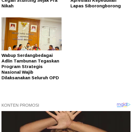
Cegah Stunting Sejak Pra
Apresiasi Kepedulian
Nikah
Lapas Siborongborong
Wabup Serdangbedagai
Adlin Tambunan Tegaskan
Program Strategis
Nasional Wajib
Dilaksanakan Seluruh OPD