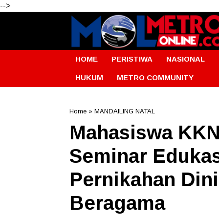
-->
HOME
PERISTIWA
NASIONAL
HUKUM
METRO COMMUNITY
Home
»
MANDAILING NATAL
Mahasiswa KKN
Seminar Eduka
Pernikahan Din
Beragama