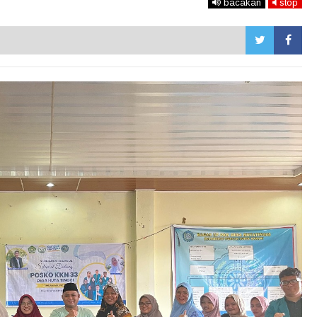
bacakan
stop