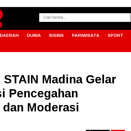
DAERAH
DUNIA
BISNIS
PARIWISATA
SPORT
 STAIN Madina Gelar
si Pencegahan
i dan Moderasi