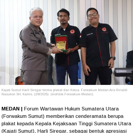
Kajati Sumut Harli Siregar terima plakat dari Ketua Forwakum Medan Aris Rinaldi
Nasution SH, Kamis, (2/8/2025). (mol/dok.Forwakum Medan).
MEDAN |
Forum Wartawan Hukum Sumatera Utara
(Forwakum Sumut) memberikan cenderamata berupa
plakat kepada Kepala Kejaksaan Tinggi Sumatera Utara
(Kajati Sumut), Harli Siregar, sebagai bentuk apresiasi