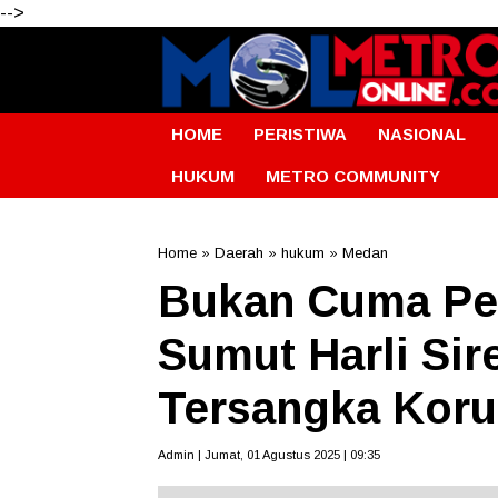
-->
HOME
PERISTIWA
NASIONAL
HUKUM
METRO COMMUNITY
Home
»
Daerah
»
hukum
»
Medan
Bukan Cuma Pem
Sumut Harli Sir
Tersangka Koru
Admin | Jumat, 01 Agustus 2025 | 09:35