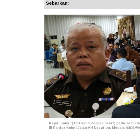
Sebarkan:
Kajati Sumut) Dr Harli Siregar (insert) pada Temu 
III Kantor Kejati Jalan AH Nasution, Medan.
(MOL/Pe