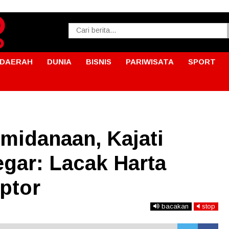
DAERAH
DUNIA
BISNIS
PARIWISATA
SPORT
idanaan, Kajati
egar: Lacak Harta
ptor
bacakan
stop