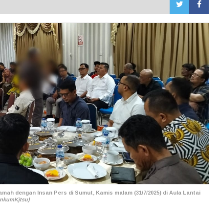
Ramah dengan Insan Pers di Sumut, Kamis malam (31/7/2025) di Aula Lantai
nkumKjtsu)