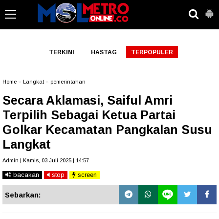
-->
TERKINI
HASTAG
TERPOPULER
Home
»
Langkat
»
pemerintahan
Secara Aklamasi, Saiful Amri
Terpilih Sebagai Ketua Partai
Golkar Kecamatan Pangkalan Susu
Langkat
Admin | Kamis, 03 Juli 2025 | 14:57
bacakan
stop
screen
Sebarkan: