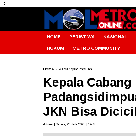
-->
HOME
PERISTIWA
NASIONAL
HUKUM
METRO COMMUNITY
Home
»
Padangsidimpuan
Kepala Cabang
Padangsidimpua
JKN Bisa Dicici
Admin | Senin, 28 Juli 2025 | 14:13