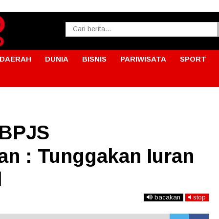
DAERAH
DUNIA
BISNIS
PARIWISATA
SPORT
 BPJS
n : Tunggakan Iuran
l
bacakan
stop