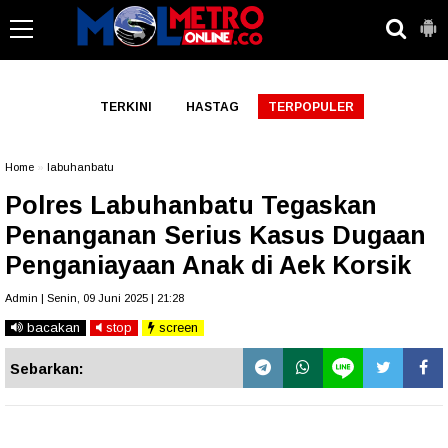
-->
TERKINI
HASTAG
TERPOPULER
Home
»
labuhanbatu
Polres Labuhanbatu Tegaskan
Penanganan Serius Kasus Dugaan
Penganiayaan Anak di Aek Korsik
Admin | Senin, 09 Juni 2025 | 21:28
bacakan
stop
screen
Sebarkan: