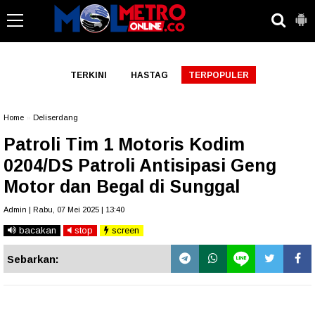
-->
TERKINI
HASTAG
TERPOPULER
Home
»
Deliserdang
Patroli Tim 1 Motoris Kodim
0204/DS Patroli Antisipasi Geng
Motor dan Begal di Sunggal
Admin | Rabu, 07 Mei 2025 | 13:40
bacakan
stop
screen
Sebarkan: