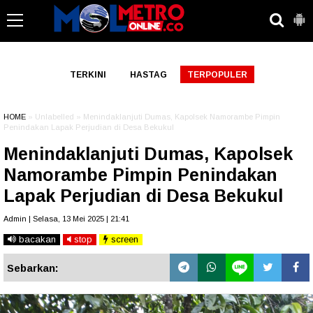
-->
TERKINI
HASTAG
TERPOPULER
HOME
» Unlabelled » Menindaklanjuti Dumas, Kapolsek Namorambe Pimpin
Penindakan Lapak Perjudian di Desa Bekukul
Menindaklanjuti Dumas, Kapolsek
Namorambe Pimpin Penindakan
Lapak Perjudian di Desa Bekukul
Admin | Selasa, 13 Mei 2025 | 21:41
bacakan
stop
screen
Sebarkan: