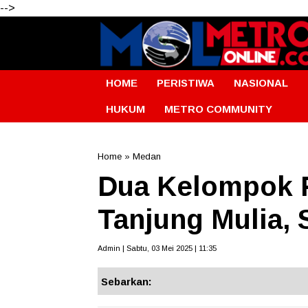
-->
HOME
PERISTIWA
NASIONAL
HUKUM
METRO COMMUNITY
Home
»
Medan
Dua Kelompok 
Tanjung Mulia,
Admin | Sabtu, 03 Mei 2025 | 11:35
Sebarkan: