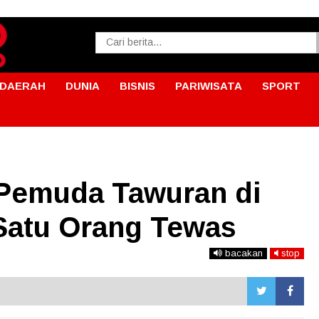
DAERAH
DUNIA
BISNIS
PARIWISATA
SPORT
Pemuda Tawuran di
 Satu Orang Tewas
bacakan
stop