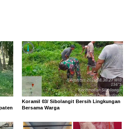
Koramil 03/ Sibolangit Bersih Lingkungan
paten
Bersama Warga