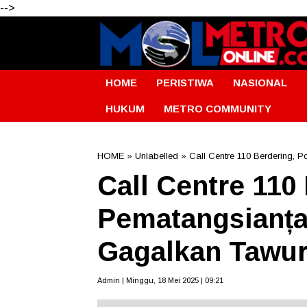
-->
HOME
PERISTIWA
NASIONAL
HUKUM
METRO COMMUNITY
HOME
» Unlabelled » Call Centre 110 Berdering,
Call Centre 110
Pematangsianța
Gagalkan Tawu
Admin | Minggu, 18 Mei 2025 | 09:21