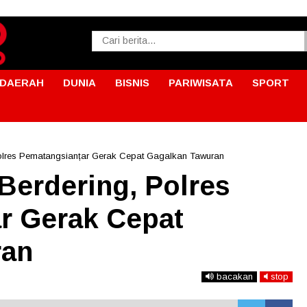
DAERAH
DUNIA
BISNIS
PARIWISATA
SPORT
 Polres Pematangsianțar Gerak Cepat Gagalkan Tawuran
 Berdering, Polres
r Gerak Cepat
ran
bacakan
stop