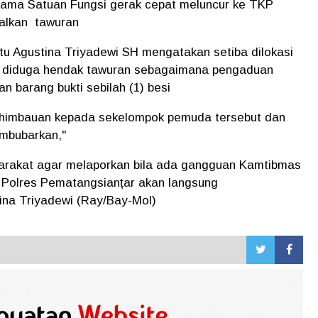
ama Satuan Fungsi gerak cepat meluncur ke TKP
galkan tawuran
u Agustina Triyadewi SH mengatakan setiba dilokasi
 diduga hendak tawuran sebagaimana pengaduan
 barang bukti sebilah (1) besi
 himbauan kepada sekelompok pemuda tersebut dan
embubarkan,"
rakat agar melaporkan bila ada gangguan Kamtibmas
il Polres Pematangsianțar akan langsung
tina Triyadewi (Ray/Bay-Mol)