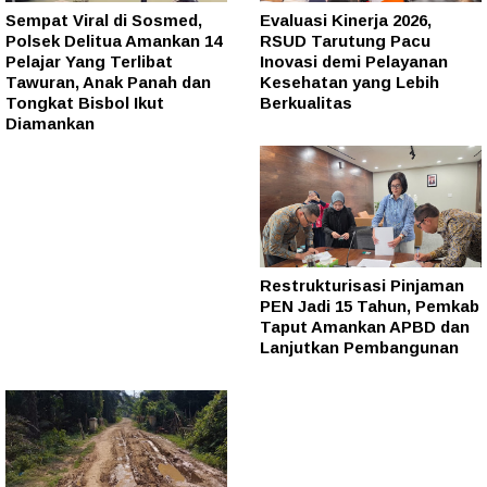
Sempat Viral di Sosmed,
Evaluasi Kinerja 2026,
Polsek Delitua Amankan 14
RSUD Tarutung Pacu
Pelajar Yang Terlibat
Inovasi demi Pelayanan
Tawuran, Anak Panah dan
Kesehatan yang Lebih
Tongkat Bisbol Ikut
Berkualitas
Diamankan
Restrukturisasi Pinjaman
PEN Jadi 15 Tahun, Pemkab
Taput Amankan APBD dan
Lanjutkan Pembangunan