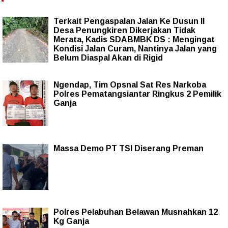
Terkait Pengaspalan Jalan Ke Dusun II
Desa Penungkiren Dikerjakan Tidak
Merata, Kadis SDABMBK DS : Mengingat
Kondisi Jalan Curam, Nantinya Jalan yang
Belum Diaspal Akan di Rigid
Ngendap, Tim Opsnal Sat Res Narkoba
Polres Pematangsiantar Ringkus 2 Pemilik
Ganja
Massa Demo PT TSI Diserang Preman
Polres Pelabuhan Belawan Musnahkan 12
Kg Ganja