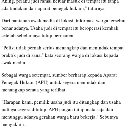
Aking, pelaku judi ramai keluar masuk di tempat itu tanpa
ada tindakan dari aparat penegak hukum," tuturnya
Dari pantauan awak media di lokasi, informasi warga tersebut
benar adanya. Usaha judi di tempat itu beroperasi kembali
setelah sebelumnya tutup permanen.
"Polisi tidak pernah serius menangkap dan menindak tempat
praktik judi di sana," kata seorang warga di lokasi kepada
awak media.
Sebagai warga setempat, sumber berharap kepada Aparat
Penegak Hukum (APH) untuk segera menindak dan
menangkap semua yang terlibat.
"Harapan kami, pemilik usaha judi itu ditangkap dan usaha
judinya segera ditutup. APH jangan tutup mata saja dan
menunggu adanya gerakan warga baru bekerja," Sebutnya
mengakhiri.