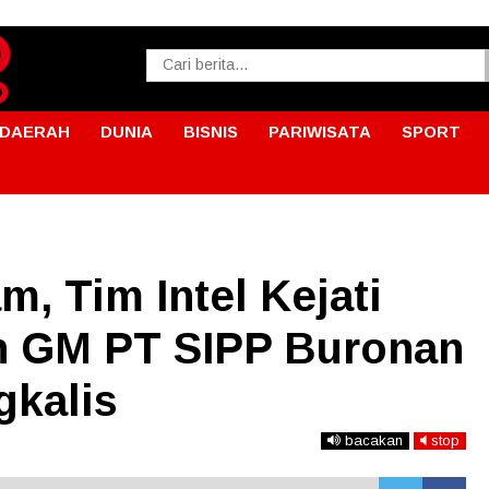
DAERAH
DUNIA
BISNIS
PARIWISATA
SPORT
m, Tim Intel Kejati
 GM PT SIPP Buronan
gkalis
bacakan
stop