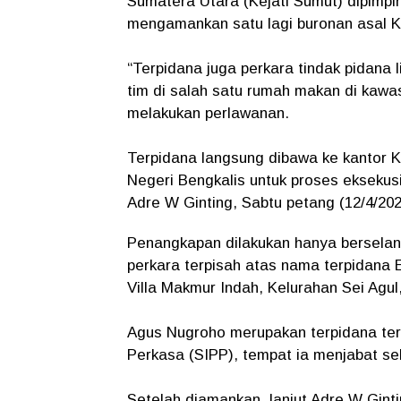
Sumatera Utara (Kejati Sumut) dipimpin
mengamankan satu lagi buronan asal Ke
“Terpidana juga perkara tindak pidana
tim di salah satu rumah makan di kaw
melakukan perlawanan.
Terpidana langsung dibawa ke kantor K
Negeri Bengkalis untuk proses eksekus
Adre W Ginting, Sabtu petang (12/4/202
Penangkapan dilakukan hanya berselan
perkara terpisah atas nama terpidana E
Villa Makmur Indah, Kelurahan Sei Ag
Agus Nugroho merupakan terpidana terk
Perkasa (SIPP), tempat ia menjabat s
Setelah diamankan, lanjut Adre W Gint