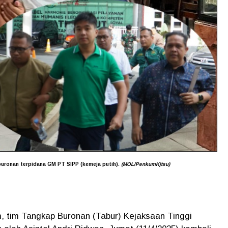
uronan terpidana GM PT SIPP (kemeja putih).
(MOL/PenkumKjtsu)
m, tim Tangkap Buronan (Tabur) Kejaksaan Tinggi