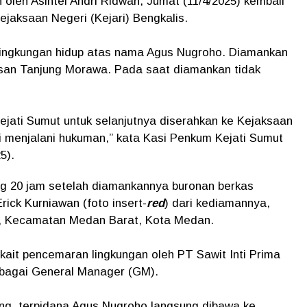
 oleh Asintel Andri Ridwan, Jumat (11/4/2025) kembali
jaksaan Negeri (Kejari) Bengkalis.
 lingkungan hidup atas nama Agus Nugroho. Diamankan
asan Tanjung Morawa. Pada saat diamankan tidak
ejati Sumut untuk selanjutnya diserahkan ke Kejaksaan
i menjalani hukuman,” kata Kasi Penkum Kejati Sumut
5).
g 20 jam setelah diamankannya buronan berkas
rick Kurniawan (foto insert-
red
) dari kediamannya,
ul, Kecamatan Medan Barat, Kota Medan.
ait pencemaran lingkungan oleh PT Sawit Inti Prima
ebagai General Manager (GM).
ing, terpidana Agus Nugroho langsung dibawa ke