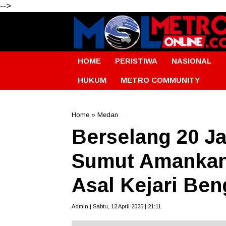
-->
HOME
PERISTIWA
NASIONAL
HUKUM
METRO COMMUNITY
Home
»
Medan
Berselang 20 Ja
Sumut Amankan
Asal Kejari Ben
Admin | Sabtu, 12 April 2025 | 21:11