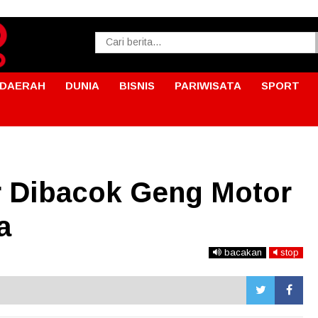
DAERAH
DUNIA
BISNIS
PARIWISATA
SPORT
 Dibacok Geng Motor
a
bacakan
stop