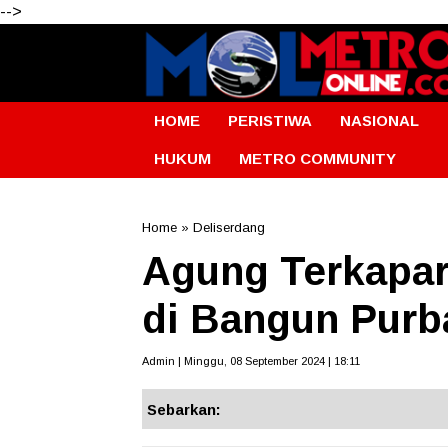
-->
HOME
PERISTIWA
NASIONAL
HUKUM
METRO COMMUNITY
Home
»
Deliserdang
Agung Terkapar
di Bangun Purb
Admin | Minggu, 08 September 2024 | 18:11
Sebarkan: