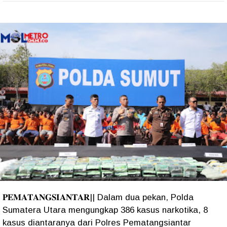
𝐏𝐄𝐌𝐀𝐓𝐀𝐍𝐆𝐒𝐈𝐀𝐍𝐓𝐀𝐑|| Dalam dua pekan, Polda
Sumatera Utara mengungkap 386 kasus narkotika, 8
kasus diantaranya dari Polres Pematangsiantar