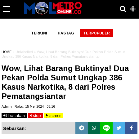
-->
TERKINI
HASTAG
TERPOPULER
HOME
» Unlabelled » Wow, Lihat Barang Buktinya! Dua Pekan Polda Sumut
Ungkap 386 Kasus Narkotika, 8 dari Polres Pematangsiantar
Wow, Lihat Barang Buktinya! Dua
Pekan Polda Sumut Ungkap 386
Kasus Narkotika, 8 dari Polres
Pematangsiantar
Admin | Rabu, 15 Mei 2024 | 08:16
bacakan
stop
screen
Sebarkan: