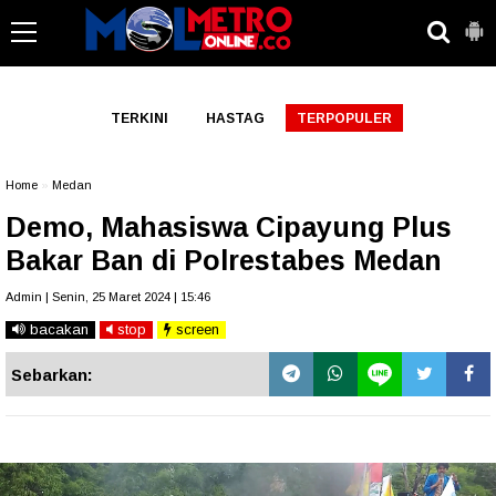
-->
TERKINI
HASTAG
TERPOPULER
Home
»
Medan
Demo, Mahasiswa Cipayung Plus
Bakar Ban di Polrestabes Medan
Admin | Senin, 25 Maret 2024 | 15:46
bacakan
stop
screen
Sebarkan: