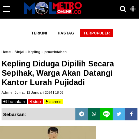
-->
TERKINI
HASTAG
TERPOPULER
Home
»
Binjai
»
Kepling
»
pemerintahan
Kepling Diduga Dipilih Secara
Sepihak, Warga Akan Datangi
Kantor Lurah Pujidadi
Admin | Jumat, 12 Januari 2024 | 18:06
bacakan
stop
screen
Sebarkan: