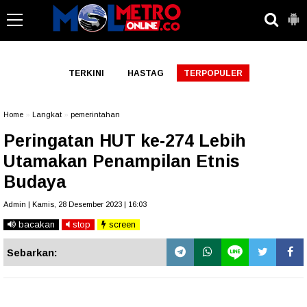
-->
TERKINI
HASTAG
TERPOPULER
Home
»
Langkat
»
pemerintahan
Peringatan HUT ke-274 Lebih
Utamakan Penampilan Etnis
Budaya
Admin | Kamis, 28 Desember 2023 | 16:03
bacakan
stop
screen
Sebarkan: