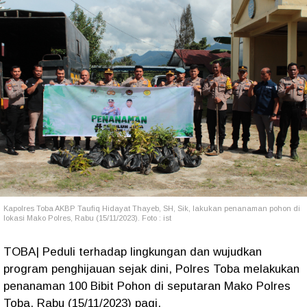
Kapolres Toba AKBP Taufiq Hidayat Thayeb, SH, Sik, lakukan penanaman pohon di
lokasi Mako Polres, Rabu (15/11/2023). Foto : ist
TOBA| Peduli terhadap lingkungan dan wujudkan
program penghijauan sejak dini, Polres Toba melakukan
penanaman 100 Bibit Pohon di seputaran Mako Polres
Toba, Rabu (15/11/2023) pagi.