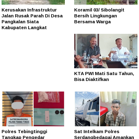
Kerusakan Infrastruktur
Koramil 03/ Sibolangit
Jalan Rusak Parah Di Desa
Bersih Lingkungan
Pangkalan Siata
Bersama Warga
Kabupaten Langkat
KTA PWI Mati Satu Tahun,
Bisa Diaktifkan
Polres Tebingtinggi
Sat Intelkam Polres
Tangkap Pengedar
Serdangbedagai Amankan