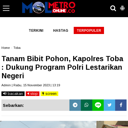
-->
TERKINI
HASTAG
TERPOPULER
Home
»
Toba
Tanam Bibit Pohon, Kapolres Toba
: Dukung Program Polri Lestarikan
Negeri
Admin | Rabu, 15 November 2023 | 13:19
bacakan
stop
screen
Sebarkan: