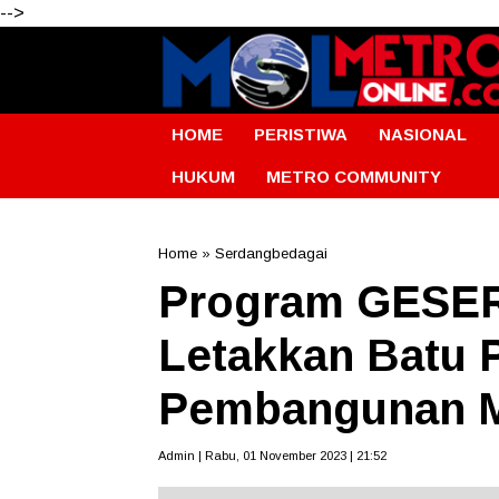
-->
HOME
PERISTIWA
NASIONAL
HUKUM
METRO COMMUNITY
Home
»
Serdangbedagai
Program GESER
Letakkan Batu 
Pembangunan M
Admin | Rabu, 01 November 2023 | 21:52