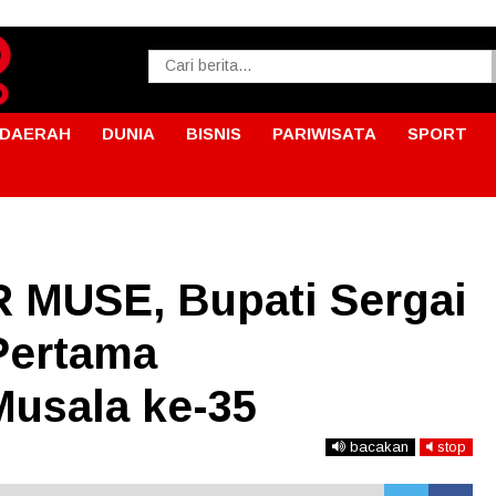
DAERAH
DUNIA
BISNIS
PARIWISATA
SPORT
 MUSE, Bupati Sergai
Pertama
usala ke-35
bacakan
stop