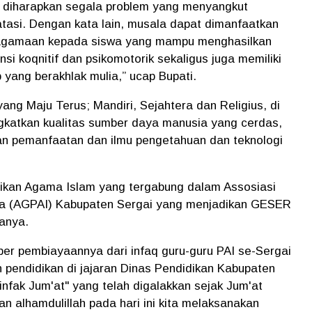
 diharapkan segala problem yang menyangkut
tasi. Dengan kata lain, musala dapat dimanfaatkan
keagamaan kepada siswa yang mampu menghasilkan
i koqnitif dan psikomotorik sekaligus juga memiliki
 yang berakhlak mulia,” ucap Bupati.
ang Maju Terus; Mandiri, Sejahtera dan Religius, di
gkatkan kualitas sumber daya manusia yang cerdas,
an pemanfaatan dan ilmu pengetahuan dan teknologi
dikan Agama Islam yang tergabung dalam Assosiasi
ia (AGPAI) Kabupaten Sergai yang menjadikan GESER
anya.
umber pembiayaannya dari infaq guru-guru PAI se-Sergai
n pendidikan di jajaran Dinas Pendidikan Kabupaten
nfak Jum'at" yang telah digalakkan sejak Jum'at
an alhamdulillah pada hari ini kita melaksanakan