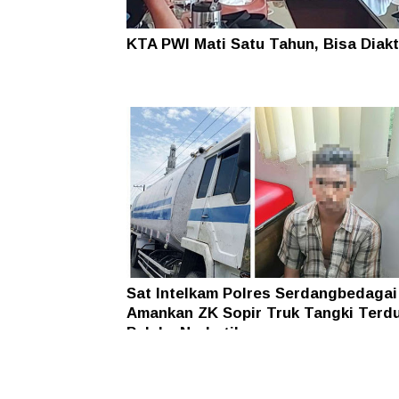
KTA PWI Mati Satu Tahun, Bisa Diakt
Sat Intelkam Polres Serdangbedagai
Amankan ZK Sopir Truk Tangki Terd
Pelaku Narkotika