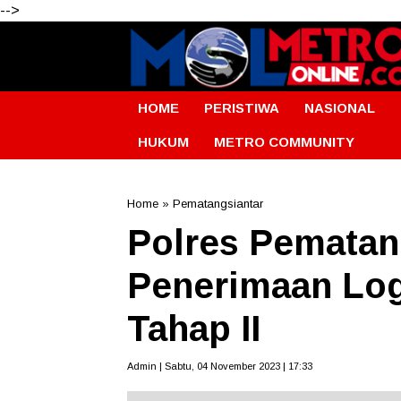
-->
HOME
PERISTIWA
NASIONAL
HUKUM
METRO COMMUNITY
Home
»
Pematangsiantar
Polres Pematan
Penerimaan Log
Tahap II
Admin | Sabtu, 04 November 2023 | 17:33