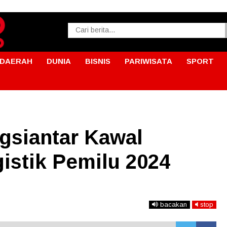
DAERAH
DUNIA
BISNIS
PARIWISATA
SPORT
gsiantar Kawal
istik Pemilu 2024
bacakan
stop