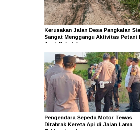
Kerusakan Jalan Desa Pangkalan Sia
Sangat Menggangu Aktivitas Petani
Anak Sekolah
Pengendara Sepeda Motor Tewas
Ditabrak Kereta Api di Jalan Lama
Tebingtinggi