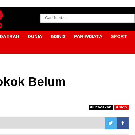
DAERAH
DUNIA
BISNIS
PARIWISATA
SPORT
okok Belum
bacakan
stop