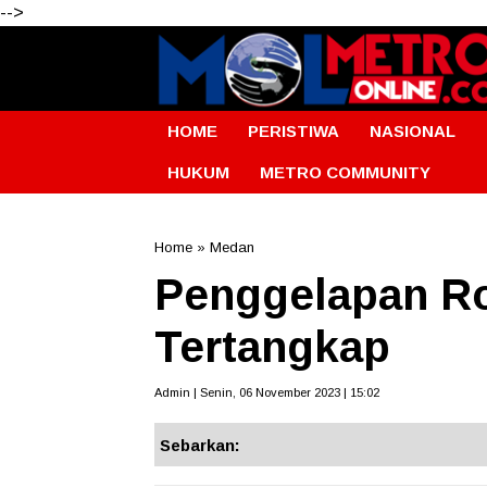
-->
HOME
PERISTIWA
NASIONAL
HUKUM
METRO COMMUNITY
Home
»
Medan
Penggelapan R
Tertangkap
Admin | Senin, 06 November 2023 | 15:02
Sebarkan: