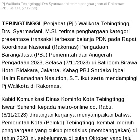
Pj Walikota Tebingtinggi Drs Syarmadani terima penghargaan di Rakornas
PBJ,Selasa,(7/8/2023).
TEBINGTINGGI
|Penjabat (Pj.) Walikota Tebingtinggi
Drs. Syarmadani, M.Si. terima penghargaan kategori
presentase transaksi terbesar belanja PDN pada Rapat
Koordinasi Nasional (Rakornas) Pengadaan
Barang/Jasa (PBJ) Pemerintah dan Anugerah
Pengadaan 2023, Selasa (7/11/2023) di Ballroom Birawa
Hotel Bidakara, Jakarta. Kabag PBJ Setdako Iqbal
Halim Ramadhan Nasution, S.E. ikut serta mendampingi
Pj Walikota di Rakornas.
Kabid Komunikasi Dinas Kominfo Kota Tebingtinggi
Iswan Suhendi kepada metro-online.co, Rabu,
(8/11/2023) diruangan kerjanya menyampaikan bahwa
Pemerintah Kota (Pemko) Tebingtinggi kembali meraih
penghargaan yang cukup prestisius (membanggakan) di
tahun 2023 ini, sebelumnya di bulan Oktober yang lalu