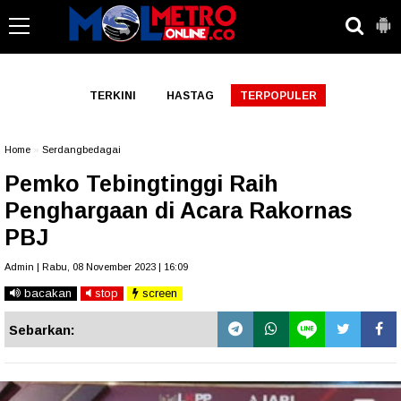
-->
TERKINI
HASTAG
TERPOPULER
Home
»
Serdangbedagai
Pemko Tebingtinggi Raih
Penghargaan di Acara Rakornas
PBJ
Admin | Rabu, 08 November 2023 | 16:09
bacakan
stop
screen
Sebarkan: