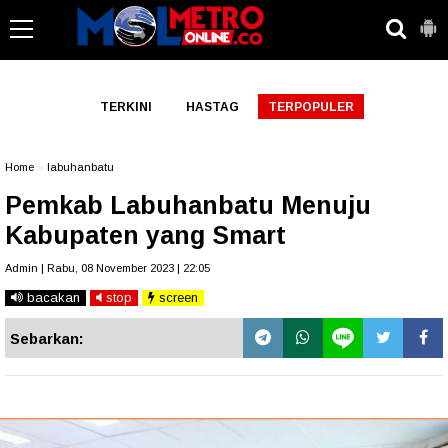
-->
TERKINI
HASTAG
TERPOPULER
Home
»
labuhanbatu
Pemkab Labuhanbatu Menuju
Kabupaten yang Smart
Admin | Rabu, 08 November 2023 | 22:05
bacakan
stop
screen
Sebarkan: