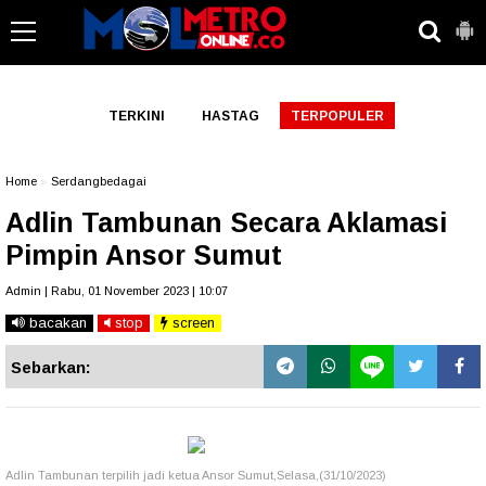
-->
TERKINI
HASTAG
TERPOPULER
Home
»
Serdangbedagai
Adlin Tambunan Secara Aklamasi
Pimpin Ansor Sumut
Admin | Rabu, 01 November 2023 | 10:07
bacakan
stop
screen
Sebarkan:
Adlin Tambunan terpilih jadi ketua Ansor Sumut,Selasa,(31/10/2023)