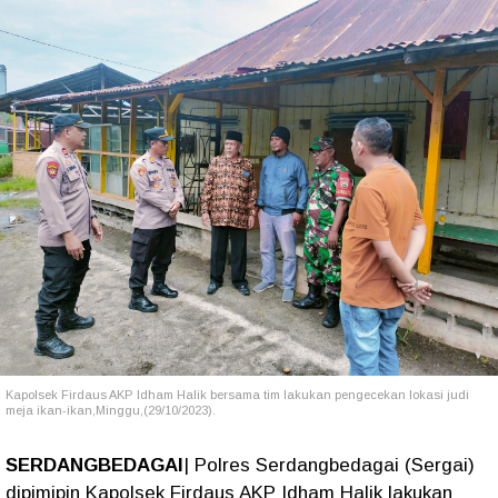
Kapolsek Firdaus AKP Idham Halik bersama tim lakukan pengecekan lokasi judi
meja ikan-ikan,Minggu,(29/10/2023).
SERDANGBEDAGAI
| Polres Serdangbedagai (Sergai)
dipimipin Kapolsek Firdaus AKP Idham Halik lakukan