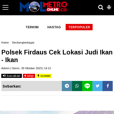
-->
TERKINI
HASTAG
TERPOPULER
Home
»
Serdangbedagai
Polsek Firdaus Cek Lokasi Judi Ikan
- Ikan
Admin | Senin, 30 Oktober 2023 | 14:12
bacakan
stop
screen
Sebarkan: