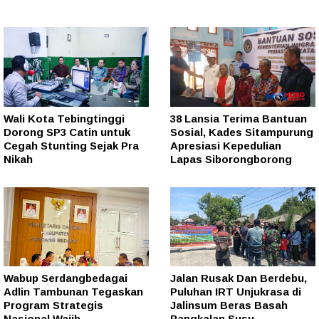
Wali Kota Tebingtinggi
38 Lansia Terima Bantuan
Dorong SP3 Catin untuk
Sosial, Kades Sitampurung
Cegah Stunting Sejak Pra
Apresiasi Kepedulian
Nikah
Lapas Siborongborong
Wabup Serdangbedagai
Jalan Rusak Dan Berdebu,
Adlin Tambunan Tegaskan
Puluhan IRT Unjukrasa di
Program Strategis
Jalinsum Beras Basah
Nasional Wajib
Pangkalan Susu