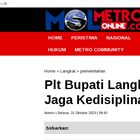
-->
HOME
PERISTIWA
NASIONAL
HUKUM
METRO COMMUNITY
Home
»
Langkat
»
pemerintahan
Plt Bupati Lang
Jaga Kedisiplin
Admin | Selasa, 31 Oktober 2023 | 08:43
Sebarkan: