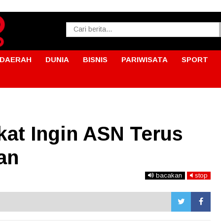
DAERAH
DUNIA
BISNIS
PARIWISATA
SPORT
kat Ingin ASN Terus
an
bacakan
stop