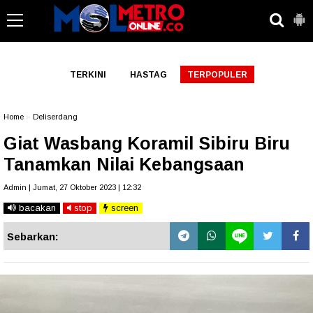
-->
TERKINI
HASTAG
TERPOPULER
Home
»
Deliserdang
Giat Wasbang Koramil Sibiru Biru
Tanamkan Nilai Kebangsaan
Admin | Jumat, 27 Oktober 2023 | 12:32
bacakan
stop
screen
Sebarkan: