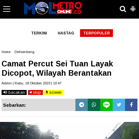
-->
TERKINI
HASTAG
TERPOPULER
Home
»
Deliserdang
Camat Percut Sei Tuan Layak
Dicopot, Wilayah Berantakan
Admin | Rabu, 18 Oktober 2023 | 10:47
bacakan
stop
screen
Sebarkan: