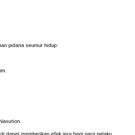
.
man pidana seumur hidup:
im.
Nasution.
adi dapat memberikan efek jera bagi para pelaku