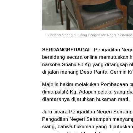
Suasana sidang di ruang Pengadilan Negeri Seirampah
SERDANGBEDAGAI
| Pengadilan Nege
bersidang secara online memutuskan h
narkoba Shabu 50 Kg yang ditangkap o
di jalan menang Desa Pantai Cermin Kir
Majelis hakim melakukan Pembacaan pu
(lima puluh) Kg. Adapun pelaku yang di
diantaranya dijatuhkan hukaman mati.
Juru bicara Pengadilan Negeri Seirampa
Pengadilan Negeri Seirampah menyampa
siang, bahwa hukuman yang diputuskan