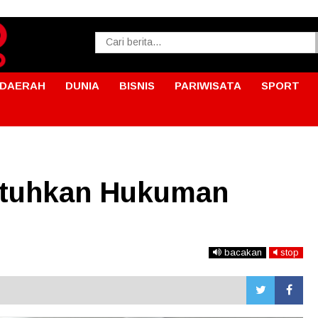
DAERAH
DUNIA
BISNIS
PARIWISATA
SPORT
atuhkan Hukuman
bacakan
stop