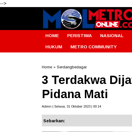
-->
HOME
PERISTIWA
NASIONAL
HUKUM
METRO COMMUNITY
Home
»
Serdangbedagai
3 Terdakwa Dij
Pidana Mati
Admin | Selasa, 31 Oktober 2023 | 00:14
Sebarkan: