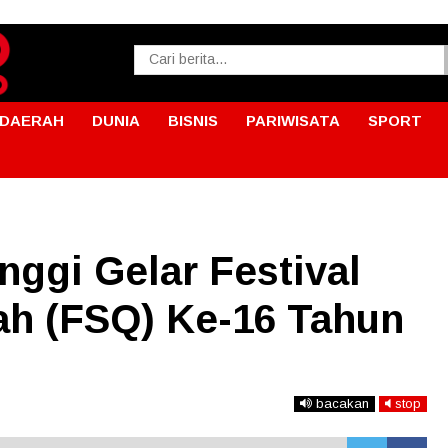
DAERAH
DUNIA
BISNIS
PARIWISATA
SPORT
ggi Gelar Festival
ah (FSQ) Ke-16 Tahun
bacakan
stop