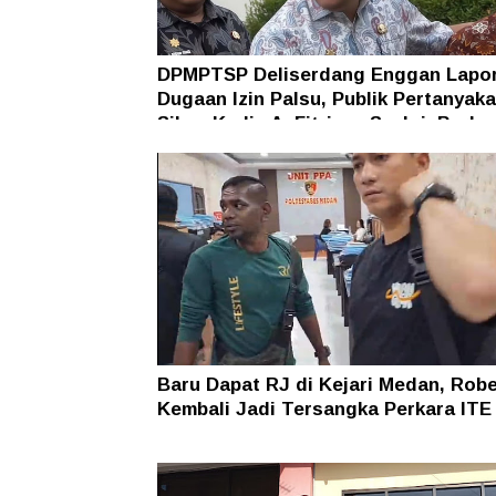
DPMPTSP Deliserdang Enggan Lapo
Dugaan Izin Palsu, Publik Pertanyak
Sikap Kadis A. Fitriyan Syukri, Berb
dengan Cipta Karya
Baru Dapat RJ di Kejari Medan, Rob
Kembali Jadi Tersangka Perkara ITE