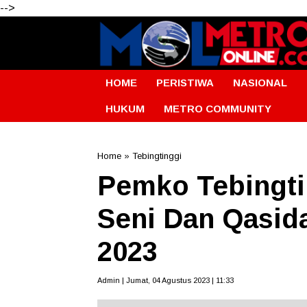
-->
HOME
PERISTIWA
NASIONAL
HUKUM
METRO COMMUNITY
Home
»
Tebingtinggi
Pemko Tebingtin
Seni Dan Qasid
2023
Admin | Jumat, 04 Agustus 2023 | 11:33