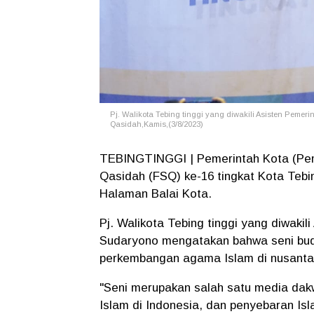
Pj. Walikota Tebing tinggi yang diwakili Asisten Pem
Qasidah,Kamis,(3/8/2023)
TEBINGTINGGI | Pemerintah Kota (Pemk
Qasidah (FSQ) ke-16 tingkat Kota Tebi
Halaman Balai Kota.
Pj. Walikota Tebing tinggi yang diwaki
Sudaryono mengatakan bahwa seni bud
perkembangan agama Islam di nusanta
"Seni merupakan salah satu media da
Islam di Indonesia, dan penyebaran Isl