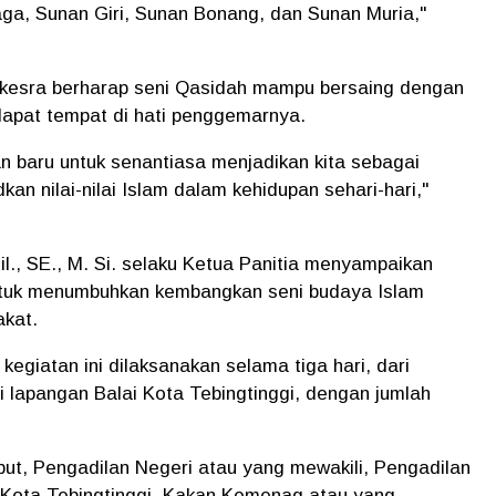
ga, Sunan Giri, Sunan Bonang, dan Sunan Muria,"
 kesra berharap seni Qasidah mampu bersaing dengan
dapat tempat di hati penggemarnya.
an baru untuk senantiasa menjadikan kita sebagai
n nilai-nilai Islam dalam kehidupan sehari-hari,"
l., SE., M. Si. selaku Ketua Panitia menyampaikan
untuk menumbuhkan kembangkan seni budaya Islam
akat.
giatan ini dilaksanakan selama tiga hari, dari
i lapangan Balai Kota Tebingtinggi, dengan jumlah
but, Pengadilan Negeri atau yang mewakili, Pengadilan
Kota Tebingtinggi, Kakan Kemenag atau yang