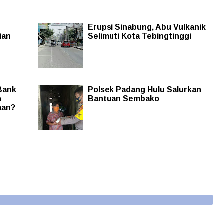
Erupsi Sinabung, Abu Vulkanik
ian
Selimuti Kota Tebingtinggi
Bank
Polsek Padang Hulu Salurkan
n
Bantuan Sembako
aan?