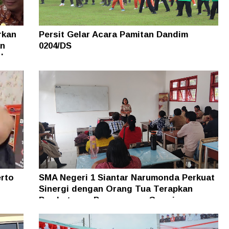
rkan
Persit Gelar Acara Pamitan Dandim
an
0204/DS
eda
erto
SMA Negeri 1 Siantar Narumonda Perkuat
Sinergi dengan Orang Tua Terapkan
Pembatasan Penggunaan Gawai