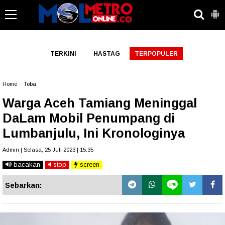
-->
TERKINI
HASTAG
TERPOPULER
Home
»
Toba
Warga Aceh Tamiang Meninggal
DaLam Mobil Penumpang di
Lumbanjulu, Ini Kronologinya
Admin | Selasa, 25 Juli 2023 | 15:35
bacakan
stop
screen
Sebarkan: