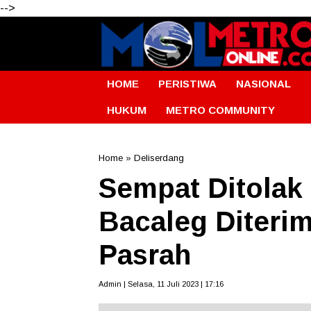
-->
HOME
PERISTIWA
NASIONAL
HUKUM
METRO COMMUNITY
Home
»
Deliserdang
Sempat Ditolak
Bacaleg Diteri
Pasrah
Admin | Selasa, 11 Juli 2023 | 17:16