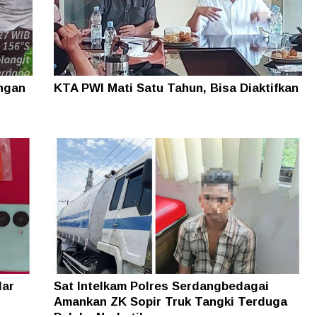
ungan
KTA PWI Mati Satu Tahun, Bisa Diaktifkan
dar
Sat Intelkam Polres Serdangbedagai
Amankan ZK Sopir Truk Tangki Terduga