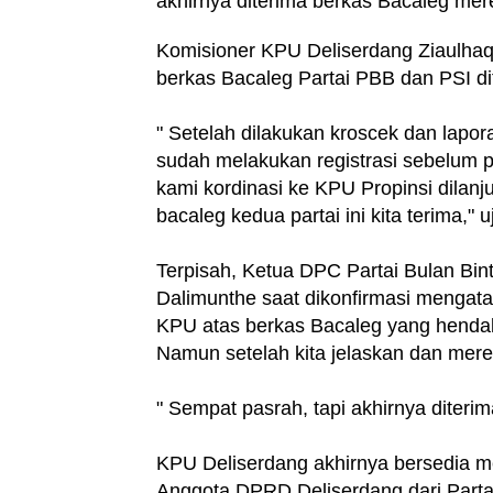
akhirnya diterima berkas Bacaleg mer
Komisioner KPU Deliserdang Ziaulhaq
berkas Bacaleg Partai PBB dan PSI d
" Setelah dilakukan kroscek dan lapor
sudah melakukan registrasi sebelum p
kami kordinasi ke KPU Propinsi dilan
bacaleg kedua partai ini kita terima," 
Terpisah, Ketua DPC Partai Bulan Bi
Dalimunthe saat dikonfirmasi mengat
KPU atas berkas Bacaleg yang hendak
Namun setelah kita jelaskan dan mere
" Sempat pasrah, tapi akhirnya diterim
KPU Deliserdang akhirnya bersedia m
Anggota DPRD Deliserdang dari Partai