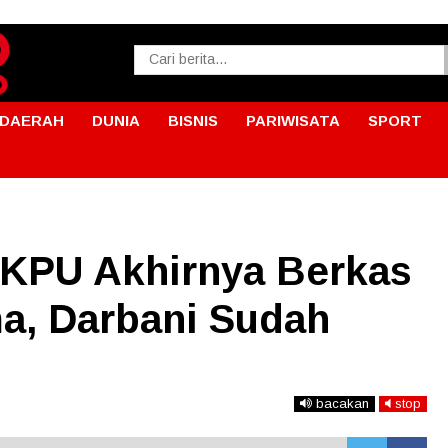
DAERAH
DUNIA
BISNIS
PARIWISATA
SPORT
 KPU Akhirnya Berkas
ma, Darbani Sudah
bacakan
stop