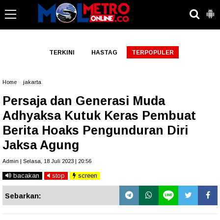
-->
TERKINI
HASTAG
TERPOPULER
Home
»
jakarta
Persaja dan Generasi Muda
Adhyaksa Kutuk Keras Pembuat
Berita Hoaks Pengunduran Diri
Jaksa Agung
Admin | Selasa, 18 Juli 2023 | 20:56
bacakan
stop
screen
Sebarkan: