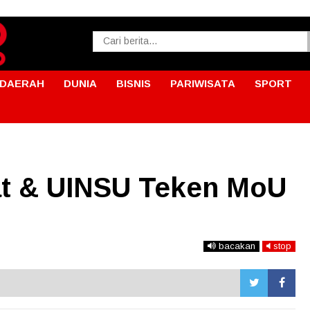
DAERAH
DUNIA
BISNIS
PARIWISATA
SPORT
t & UINSU Teken MoU
bacakan
stop