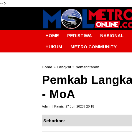
-->
HOME
PERISTIWA
NASIONAL
HUKUM
METRO COMMUNITY
Home
»
Langkat
»
pemerintahan
Pemkab Langka
- MoA
Admin | Kamis, 27 Juli 2023 | 20:18
Sebarkan: