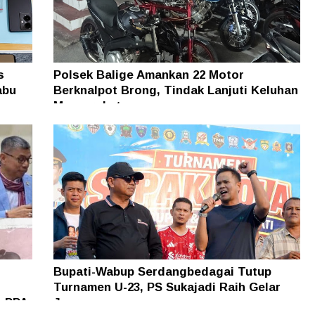
s
Polsek Balige Amankan 22 Motor
abu
Berknalpot Brong, Tindak Lanjuti Keluhan
Masyarakat
Bupati-Wabup Serdangbedagai Tutup
Turnamen U-23, PS Sukajadi Raih Gelar
t PPA
Juara