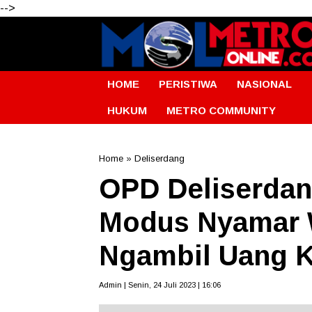
-->
HOME
PERISTIWA
NASIONAL
HUKUM
METRO COMMUNITY
Home
»
Deliserdang
OPD Deliserdan
Modus Nyamar 
Ngambil Uang 
Admin | Senin, 24 Juli 2023 | 16:06