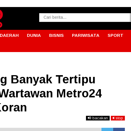
DAERAH
DUNIA
BISNIS
PARIWISATA
SPORT
g Banyak Tertipu
Wartawan Metro24
Koran
bacakan
stop