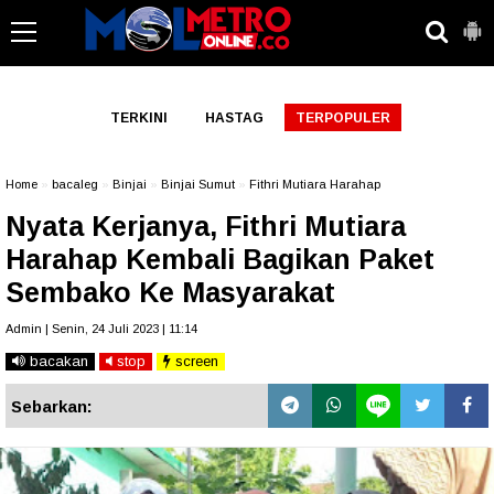
-->
TERKINI
HASTAG
TERPOPULER
Home
»
bacaleg
»
Binjai
»
Binjai Sumut
»
Fithri Mutiara Harahap
Nyata Kerjanya, Fithri Mutiara
Harahap Kembali Bagikan Paket
Sembako Ke Masyarakat
Admin | Senin, 24 Juli 2023 | 11:14
bacakan
stop
screen
Sebarkan: