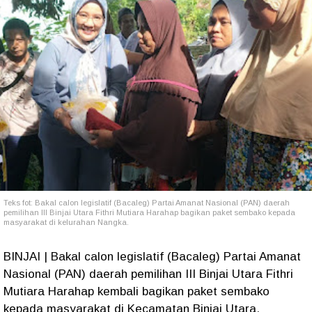
Teks fot: Bakal calon legislatif (Bacaleg) Partai Amanat Nasional (PAN) daerah
pemilihan III Binjai Utara Fithri Mutiara Harahap bagikan paket sembako kepada
masyarakat di kelurahan Nangka.
BINJAI | Bakal calon legislatif (Bacaleg) Partai Amanat
Nasional (PAN) daerah pemilihan III Binjai Utara Fithri
Mutiara Harahap kembali bagikan paket sembako
kepada masyarakat di Kecamatan Binjai Utara.