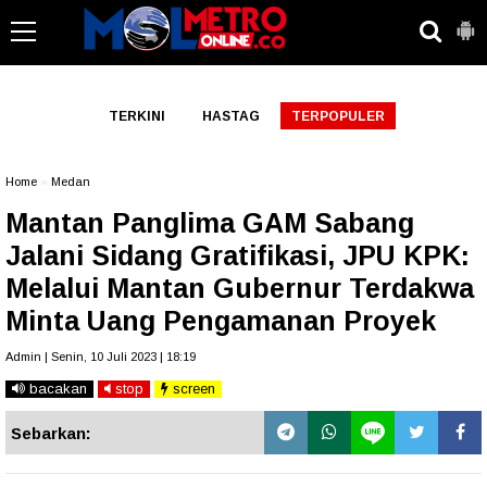
-->
TERKINI
HASTAG
TERPOPULER
Home
»
Medan
Mantan Panglima GAM Sabang
Jalani Sidang Gratifikasi, JPU KPK:
Melalui Mantan Gubernur Terdakwa
Minta Uang Pengamanan Proyek
Admin | Senin, 10 Juli 2023 | 18:19
bacakan
stop
screen
Sebarkan: