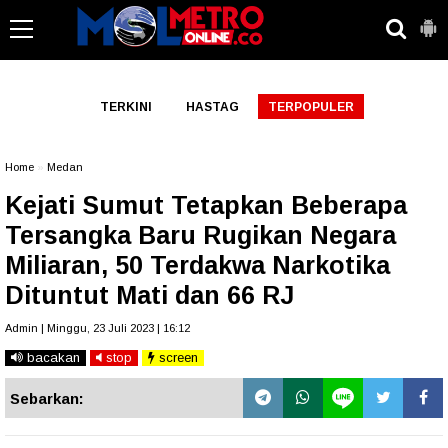
-->
TERKINI
HASTAG
TERPOPULER
Home
»
Medan
Kejati Sumut Tetapkan Beberapa
Tersangka Baru Rugikan Negara
Miliaran, 50 Terdakwa Narkotika
Dituntut Mati dan 66 RJ
Admin | Minggu, 23 Juli 2023 | 16:12
bacakan
stop
screen
Sebarkan: