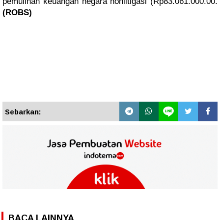
pemulihan keuangan negara nonlitigasi (Rp83.061.000.00.
(ROBS)
Sebarkan:
BACA LAINNYA