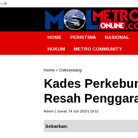
-->
HOME
PERISTIWA
NASIONAL
HUKUM
METRO COMMUNITY
Home
»
Deliserdang
Kades Perkebu
Resah Penggar
Admin | Jumat, 14 Juli 2023 | 19:52
Sebarkan: