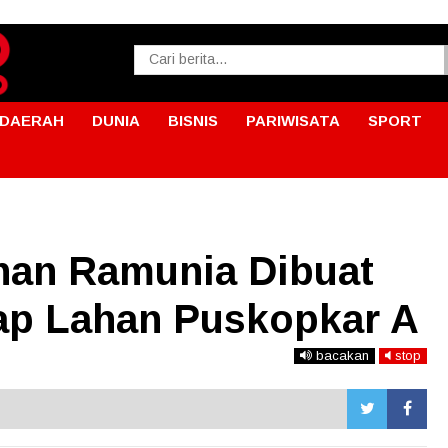
DAERAH
DUNIA
BISNIS
PARIWISATA
SPORT
nan Ramunia Dibuat
ap Lahan Puskopkar A
bacakan
stop