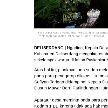
Sekelompok warga Penggarap memasang tenda menola
Pantailabu Kabupaten Deliserdang Jum at 14/7/2023
DELISERDANG
| Ngadino, Kepala Des
Kabupaten Deliserdang mengaku resah 
sekelompok warga di lahan Puskopkar
Atas hal itu, pihaknya juga sudah m
pada para penggarap dilokasi itu me
Sofiyan Tarigan didampingi Kepala D
Dusun Mawar Baru Parlindungan Huta
Aparatur desa meminta pada para pe
Kodam 1 BB karena tidak ada hak merek