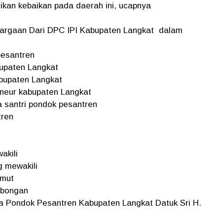
kan kebaikan pada daerah ini, ucapnya
argaan Dari DPC IPI Kabupaten Langkat dalam
pesantren
bupaten Langkat
bupaten Langkat
eneur kabupaten Langkat
 santri pondok pesantren
tren
akili
g mewakili
umut
mbongan
 Pondok Pesantren Kabupaten Langkat Datuk Sri H.