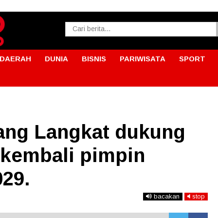
DAERAH
DUNIA
BISNIS
PARIWISATA
SPORT
ang Langkat dukung
 kembali pimpin
029.
bacakan
stop