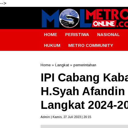
-->
HOME
PERISTIWA
NASIONAL
HUKUM
METRO COMMUNITY
Home
»
Langkat
»
pemerintahan
IPI Cabang Kab
H.Syah Afandin
Langkat 2024-2
Admin | Kamis, 27 Juli 2023 | 20:15