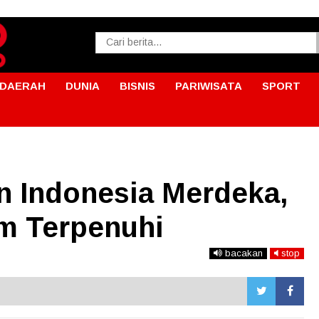
DAERAH
DUNIA
BISNIS
PARIWISATA
SPORT
n Indonesia Merdeka,
um Terpenuhi
bacakan
stop