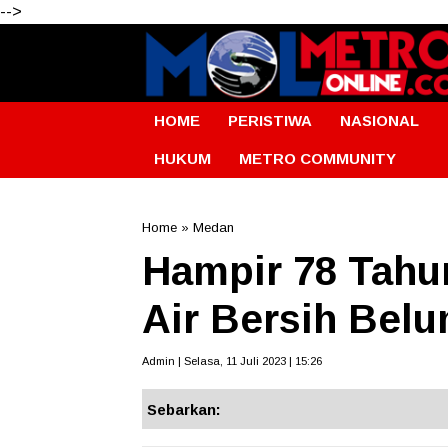
-->
HOME
PERISTIWA
NASIONAL
HUKUM
METRO COMMUNITY
Home
»
Medan
Hampir 78 Tahu
Air Bersih Bel
Admin | Selasa, 11 Juli 2023 | 15:26
Sebarkan: