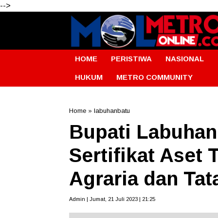
-->
HOME
PERISTIWA
NASIONAL
HUKUM
METRO COMMUNITY
Home
»
labuhanbatu
Bupati Labuhan
Sertifikat Aset 
Agraria dan Ta
Admin | Jumat, 21 Juli 2023 | 21:25