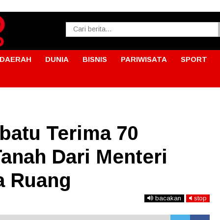
DAERAH
DUNIA
BISNIS
PARIWISATA
SPORT
batu Terima 70
Tanah Dari Menteri
ta Ruang
bacakan
stop