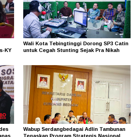
Wali Kota Tebingtinggi Dorong SP3 Catin
as-KY
untuk Cegah Stunting Sejak Pra Nikah
ades
Wabup Serdangbedagai Adlin Tambunan
apas
Tegaskan Program Strategis Nasional