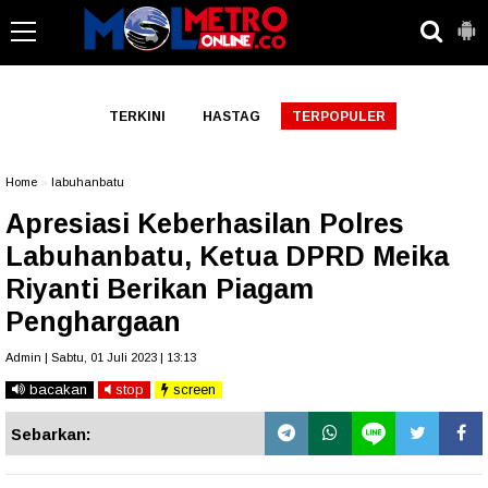
-->
TERKINI
HASTAG
TERPOPULER
Home
»
labuhanbatu
Apresiasi Keberhasilan Polres
Labuhanbatu, Ketua DPRD Meika
Riyanti Berikan Piagam
Penghargaan
Admin | Sabtu, 01 Juli 2023 | 13:13
bacakan
stop
screen
Sebarkan: