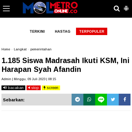
-->
TERKINI
HASTAG
TERPOPULER
Home
»
Langkat
»
pemerintahan
1.185 Siswa Madrasah Ikuti KSM, Ini
Harapan Syah Afandin
Admin | Minggu, 09 Juli 2023 | 08:15
bacakan
stop
screen
Sebarkan: