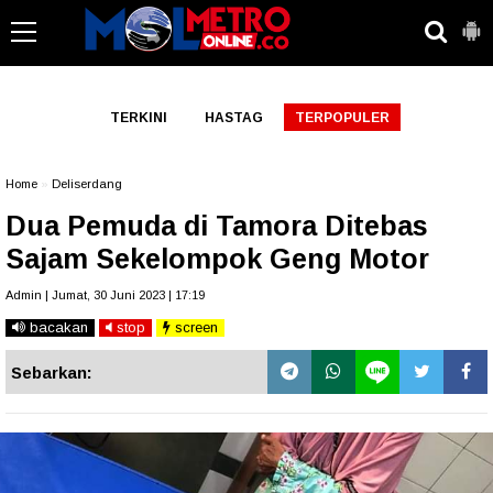
-->
TERKINI
HASTAG
TERPOPULER
Home
»
Deliserdang
Dua Pemuda di Tamora Ditebas
Sajam Sekelompok Geng Motor
Admin | Jumat, 30 Juni 2023 | 17:19
bacakan
stop
screen
Sebarkan: