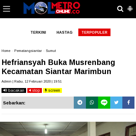
-->
TERKINI
HASTAG
TERPOPULER
Home
»
Pematangsiantar
»
Sumut
Hefriansyah Buka Musrenbang
Kecamatan Siantar Marimbun
Admin | Rabu, 12 Februari 2020 | 19:51
bacakan
stop
screen
Sebarkan: