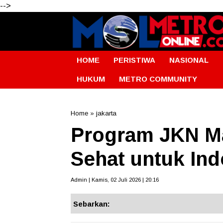
-->
HOME
PERISTIWA
NASIONAL
HUKUM
METRO COMMUNITY
Home
»
jakarta
Program JKN Ma
Sehat untuk In
Admin | Kamis, 02 Juli 2026 | 20:16
Sebarkan: