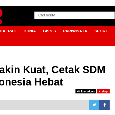
DAERAH
DUNIA
BISNIS
PARIWISATA
SPORT
kin Kuat, Cetak SDM
donesia Hebat
bacakan
stop